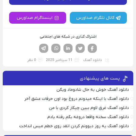
کانال تلگرام صداورس
اینستاگرام صداورس
اشتراک گذاری در شبکه های اجتماعی
فیسوک
تویتر
لینکدین
واتساپ
تلگرام
دانلود آهنگ
11 سپتامبر 2025
0 نظر
پست های پیشنهادی
دانلود آهنگ خوش به حال شادوماد ویگن
دانلود آهنگ با اینکه میدونم دروغ بود اون حرفات عشق آخر
دانلود آهنگ غرق لاوم ببین چیکار کردی با من
دانلود آهنگ سخته واقعا دروغه بگم رفته یادم
دانلود آهنگ یه روز دیوونم کردن انقد روی خطم میس انداخت