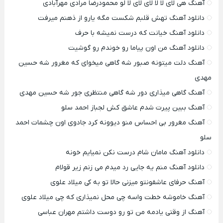
آهنگ هی لای لا لا لای لای لا لو محمودرضا مرادی مهرآبادی
دانلود آهنگ تهش قلبم شکست مگه یارو از ذهنم میرفت
دانلود آهنگ خیانت که درست نمیشه با حرف
دانلود آهنگ من اون پیاما رو خوندم رو گوشیت
آهنگ دلت میتونه صبور شه گاهی میخوای که مغرور شه حسین
مهدی
آهنگ گاهی میذاری دور شه گاهی منتظری جور شه حسین مهدی
آهنگ ببین پیرت شدم عاشق کش لجباز احمد سلو
آهنگ مغرور بی احساس منو دیوونه کرد جادوی اون چشمات احمد
سلو
دانلود آهنگ مامان شام درست نکن نمیایم خونه
دانلود آهنگ منم یه جایی رد میدم می زنم زیر قولام
آهنگ حرفای عاشقونتو میزنی حالا تو به کی میلاد علوی
آهنگ خاموشه خطت واسه چی محل نمیذاری که چی میلاد علوی
آهنگ از وقتی یادمه من تو رو دوست داشتم مهران عباسی