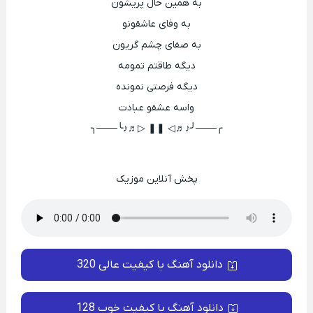
به همین حال پریشون
به وفای عاشقونو
به صفای چشم گریون
دیگه طاقتم تمومه
دیگه فرصتی نمونده
واسه عشقو عبادت
╭───╯♪♬◁ ❚❚ ▷♬♪╰───╮
پخش آنلاین موزیک
دانلود آهنگ با کیفیت عالی 320
دانلود آهنگ با کیفیت خوب 128