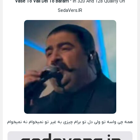
Vase To Vali Del To Baram ”
In 320 And 128 Quality On
SedaVers.IR
همه چی واسه تو ولی دل تو برام چیزی به غیر تو نمیخوام نه نمیخوام