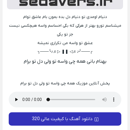
دنیام اومدی تو دنیام دل بده بمون بام عاشق توام
میشناسم تورو بهتر از هرکی که بگی احساسم واسه هیچکسی نیست
جز تو یکی
عشق تو واسه من تکراری نمیشه
╭───╯♪♬◁ ❚❚ ▷♬♪╰───╮
بهنام بانی همه چی واسه تو ولی دل تو برام
پخش آنلاین موزیک همه چی واسه تو ولی دل تو برام
دانلود آهنگ با کیفیت عالی 320