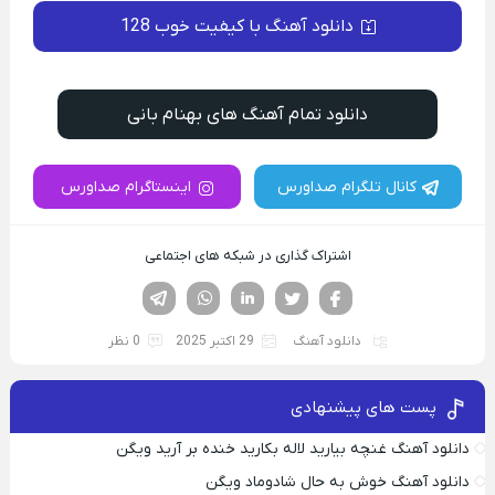
دانلود آهنگ با کیفیت خوب 128
دانلود تمام آهنگ های بهنام بانی
کانال تلگرام صداورس
اینستاگرام صداورس
اشتراک گذاری در شبکه های اجتماعی
فیسوک
تویتر
لینکدین
واتساپ
تلگرام
دانلود آهنگ
29 اکتبر 2025
0 نظر
پست های پیشنهادی
دانلود آهنگ غنچه بیارید لاله بکارید خنده بر آرید ویگن
دانلود آهنگ خوش به حال شادوماد ویگن