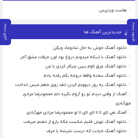
هاست وردپرس
پست بعدی
پست قبلی
جدیدترین آهنگ ها
دانلود آهنگ خوش به حال شادوماد ویگن
دانلود آهنگ با اینکه میدونم دروغ بود اون حرفات عشق آخر
دانلود آهنگ غرق لاوم ببین چیکار کردی با من
دانلود آهنگ سخته واقعا دروغه بگم رفته یادم
دانلود آهنگ یه روز دیوونم کردن انقد روی خطم میس انداخت
آهنگ از وقتی دیدم تو رو آروم نگیره دلم محمودرضا مرادی
مهرآبادی
آهنگ هی لای لا لا لای لای لا لو محمودرضا مرادی مهرآبادی
دانلود آهنگ تهش قلبم شکست مگه یارو از ذهنم میرفت
دانلود آهنگ خیانت که درست نمیشه با حرف