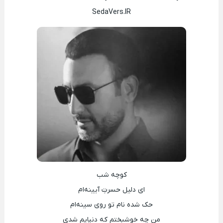
SedaVers.IR
کوچه شب
ای دلیل حسرتِ آیینه‌ام
حک شده نام تو روی سینه‌ام
من چه خوشبختم که دنیایم شدی