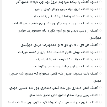
دانلود آهنگ با اینکه میدونم دروغ بود اون حرفات عشق آخر
دانلود آهنگ غرق لاوم ببین چیکار کردی با من
دانلود آهنگ سخته واقعا دروغه بگم رفته یادم
دانلود آهنگ یه روز دیوونم کردن انقد روی خطم میس انداخت
آهنگ از وقتی دیدم تو رو آروم نگیره دلم محمودرضا مرادی
مهرآبادی
آهنگ هی لای لا لا لای لای لا لو محمودرضا مرادی مهرآبادی
دانلود آهنگ تهش قلبم شکست مگه یارو از ذهنم میرفت
دانلود آهنگ خیانت که درست نمیشه با حرف
دانلود آهنگ من اون پیاما رو خوندم رو گوشیت
آهنگ دلت میتونه صبور شه گاهی میخوای که مغرور شه حسین
مهدی
آهنگ گاهی میذاری دور شه گاهی منتظری جور شه حسین مهدی
آهنگ ببین پیرت شدم عاشق کش لجباز احمد سلو
آهنگ مغرور بی احساس منو دیوونه کرد جادوی اون چشمات احمد