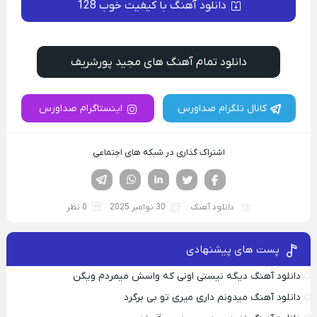
دانلود آهنگ با کیفیت خوب 128
دانلود تمام آهنگ های مجید پورشریف
کانال تلگرام صداورس
اینستاگرام صداورس
اشتراک گذاری در شبکه های اجتماعی
فیسوک
تویتر
لینکدین
واتساپ
تلگرام
دانلود آهنگ
30 نوامبر 2025
0 نظر
پست های پیشنهادی
دانلود آهنگ دیگه نیستی اونی که واسش میمردم ویگن
دانلود آهنگ میدونم داری میری تو بی برگرد