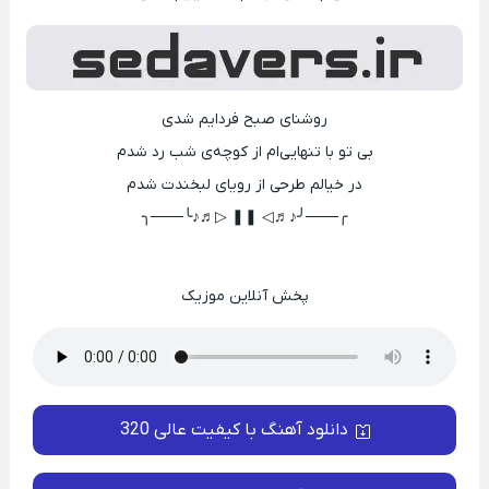
روشنای صبح فردایم شدی
بی تو با تنهایی‌ام از کوچه‌‌ی شب رد شدم
در خیالم طرحی از رویای لبخندت شدم
╭───╯♪♬◁ ❚❚ ▷♬♪╰───╮
پخش آنلاین موزیک
دانلود آهنگ با کیفیت عالی 320