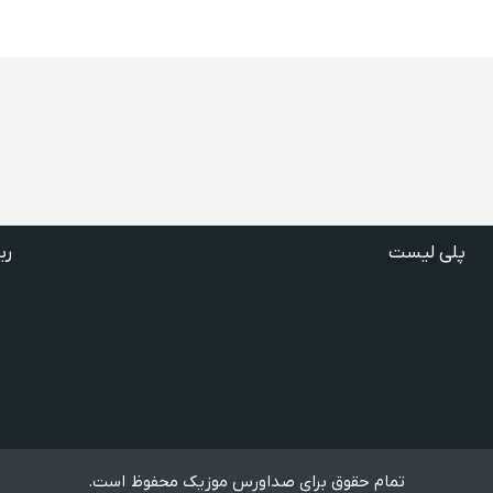
پلی لیست
ری
دانلود گلچین آهنگ‌ های مادر، آهنگ ویژه روز مادر و یاد مادر
دانلود آهنگ های فرامرز دعایی
آهنگ جدید خوانندگان ایرانی خارج و داخل کشور❤️
شادترین آهنگ‌های ایرانی و خارجی مجاز و غیرمجاز
مجموعه خاطره انگیز از آهنگ های قدیمی از خواننده های معروف
تمام حقوق برای صداورس موزیک محفوظ است.