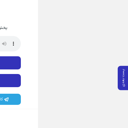
پخش 
پست بعدی
کا