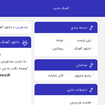
آهنگ جدید
صداورس
»
دانلود آ
دسته بندی
پلی لیست
نوحه
دانلود آهنگ 
دانلود آهنگ
ریمکس
د
به سایت صداورس خوش
مداحان
“وصله نگات به من ستاره 
رحیم منزوی
اکبر بابازاده
Vers.IR
تبلیغات متنی
هاست وردپرس