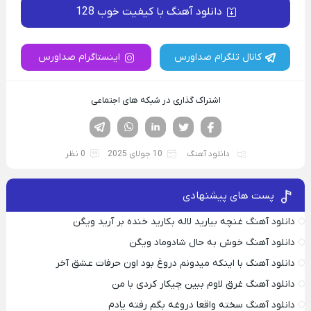
دانلود آهنگ با کیفیت خوب 128
کانال تلگرام صداورس
اینستاگرام صداورس
اشتراک گذاری در شبکه های اجتماعی
فیسوک
تویتر
لینکدین
واتساپ
تلگرام
دانلود آهنگ
10 جولای 2025
0 نظر
پست های پیشنهادی
دانلود آهنگ غنچه بیارید لاله بکارید خنده بر آرید ویگن
دانلود آهنگ خوش به حال شادوماد ویگن
دانلود آهنگ با اینکه میدونم دروغ بود اون حرفات عشق آخر
دانلود آهنگ غرق لاوم ببین چیکار کردی با من
دانلود آهنگ سخته واقعا دروغه بگم رفته یادم