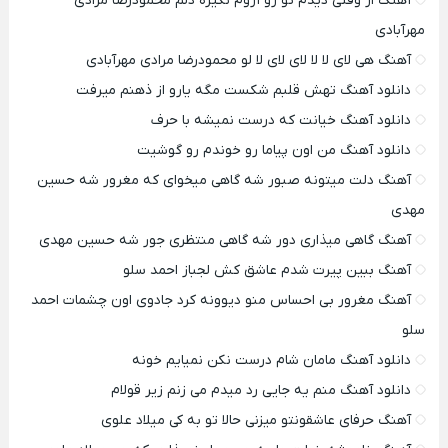
آهنگ از وقتی دیدم تو رو آروم نگیره دلم محمودرضا مرادی
مهرآبادی
آهنگ هی لای لا لا لای لای لا لو محمودرضا مرادی مهرآبادی
دانلود آهنگ تهش قلبم شکست مگه یارو از ذهنم میرفت
دانلود آهنگ خیانت که درست نمیشه با حرف
دانلود آهنگ من اون پیاما رو خوندم رو گوشیت
آهنگ دلت میتونه صبور شه گاهی میخوای که مغرور شه حسین
مهدی
آهنگ گاهی میذاری دور شه گاهی منتظری جور شه حسین مهدی
آهنگ ببین پیرت شدم عاشق کش لجباز احمد سلو
آهنگ مغرور بی احساس منو دیوونه کرد جادوی اون چشمات احمد
سلو
دانلود آهنگ مامان شام درست نکن نمیایم خونه
دانلود آهنگ منم یه جایی رد میدم می زنم زیر قولام
آهنگ حرفای عاشقونتو میزنی حالا تو به کی میلاد علوی