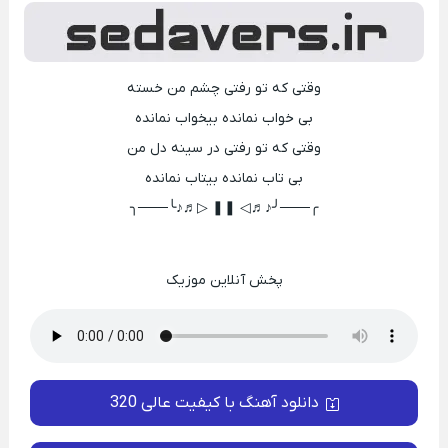
وقتی که تو رفتی چشم من خسته
بی خواب نمانده بیخواب نمانده
وقتی که تو رفتی در سینه دل من
بی تاب نمانده بیتاب نمانده
╭───╯♪♬◁ ❚❚ ▷♬♪╰───╮
پخش آنلاین موزیک
دانلود آهنگ با کیفیت عالی 320