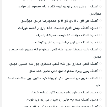
آهنگ از وقتی دیدم تو رو آروم نگیره دلم محمودرضا مرادی
مهرآبادی
آهنگ هی لای لا لا لای لای لا لو محمودرضا مرادی مهرآبادی
دانلود آهنگ تهش قلبم شکست مگه یارو از ذهنم میرفت
دانلود آهنگ خیانت که درست نمیشه با حرف
دانلود آهنگ من اون پیاما رو خوندم رو گوشیت
آهنگ دلت میتونه صبور شه گاهی میخوای که مغرور شه حسین
مهدی
آهنگ گاهی میذاری دور شه گاهی منتظری جور شه حسین مهدی
آهنگ ببین پیرت شدم عاشق کش لجباز احمد سلو
آهنگ مغرور بی احساس منو دیوونه کرد جادوی اون چشمات احمد
سلو
دانلود آهنگ مامان شام درست نکن نمیایم خونه
دانلود آهنگ منم یه جایی رد میدم می زنم زیر قولام
آهنگ حرفای عاشقونتو میزنی حالا تو به کی میلاد علوی