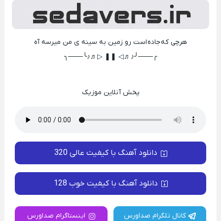
هرچی که جاده است رو زمین به سینه ی من میرسه آه
╭───╯♪♬◁ ❚❚ ▷♬♪╰───╮
پخش آنلاین موزیک
دانلود آهنگ با کیفیت عالی 320
دانلود آهنگ با کیفیت خوب 128
کانال تلگرام صداورس
اینستاگرام صداورس