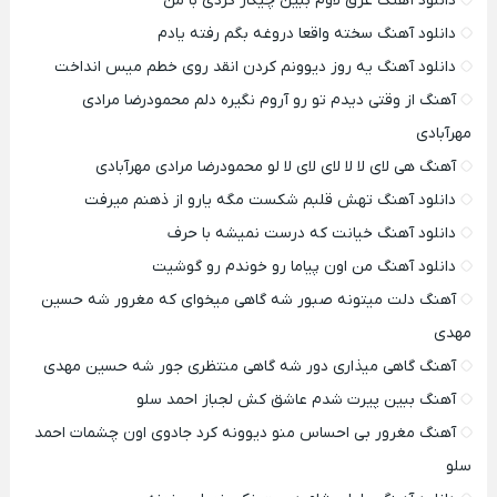
دانلود آهنگ غرق لاوم ببین چیکار کردی با من
دانلود آهنگ سخته واقعا دروغه بگم رفته یادم
دانلود آهنگ یه روز دیوونم کردن انقد روی خطم میس انداخت
آهنگ از وقتی دیدم تو رو آروم نگیره دلم محمودرضا مرادی
مهرآبادی
آهنگ هی لای لا لا لای لای لا لو محمودرضا مرادی مهرآبادی
دانلود آهنگ تهش قلبم شکست مگه یارو از ذهنم میرفت
دانلود آهنگ خیانت که درست نمیشه با حرف
دانلود آهنگ من اون پیاما رو خوندم رو گوشیت
آهنگ دلت میتونه صبور شه گاهی میخوای که مغرور شه حسین
مهدی
آهنگ گاهی میذاری دور شه گاهی منتظری جور شه حسین مهدی
آهنگ ببین پیرت شدم عاشق کش لجباز احمد سلو
آهنگ مغرور بی احساس منو دیوونه کرد جادوی اون چشمات احمد
سلو