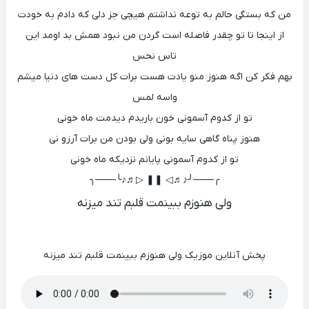
من که بستگی حالم به توعه نداشتم هیچی جز دلی که دادم به خودت
از اینجا تا تو چقدر فاصله است گردن من نبود همش بد اومد این
تاس نحس
بهم فکر کن اگه هنوز منو یادت هست برات کل دست های دنیا میشم
واسه لمس
تو از کدوم آسمونی خون باریدم دیدمت ماه خونی
هنوز پناه گاهی سایه بونی ولی بودن من برات آرزو نی
تو از کدوم آسمونی پایانم نزدیکه ماه خونی
╭───╯♪♬◁ ❚❚ ▷♬♪╰───╮
ولی هنوزم ببینمت قلبم تند میزنه
پخش آنلاین موزیک ولی هنوزم ببینمت قلبم تند میزنه