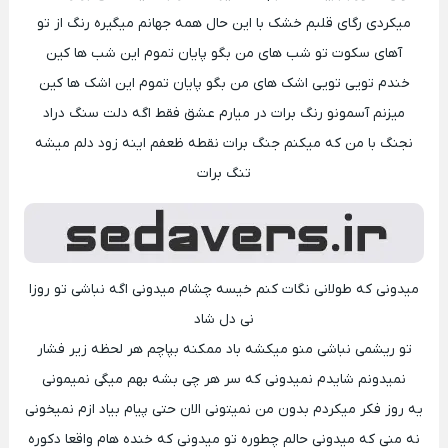
میکردی رگای قلبم خشک با این حال همه جهانم میگیره رنگ از تو
آهای سکوت تو شب های من بگو پایان تموم این شب ها کین
خندم تویی تویی اشک های من بگو پایان تموم این اشک ها کین
میزنم آسمونو رنگ برات در میارم عشق فقط اگه دلت سنگ دراد
نجنگ با من که میکنم جنگ برات نقطه ظعفم اینه زود دلم میشه
تنگ برات
میدونی که طولانی نگات کنم خیسه چشام میدونی اگه نباشی تو روزا
نی دل شاد
تو ریشمی نباشی منو میکشه باد ممکنه بپاچم هر لحظه زیر فشار
نمیدونم شایدم نمیدونی که سر هر چی بشه بهم میگی نمیمونی
یه روز فکر میکردم بدون من نمیتونی الان حتی پیام بیاد ازم نمیخونی
نه منی که میدونی حالم چطوره تو میدونی که خنده هام واقعا دکوره