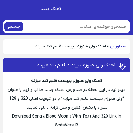
آهنگ جدید
جستجو
صداورس
»
آهنگ ولی هنوزم ببینمت قلبم تند میزنه
آهنگ ولی هنوزم ببینمت قلبم تند میزنه
آهنگ ولی هنوزم ببینمت قلبم تند میزنه
میتوانید در این لحظه در صداورس آهنگ جدید جذاب و زیبا با عنوان
“ولی هنوزم ببینمت قلبم تند میزنه” با دو کیفیت اصلی 320 و 128
همراه با پخش آنلاین و متن ترانه دانلود نمایید.
Download Song «
Blood Moon
» With Text And 320 Link In
SedaVers.IR