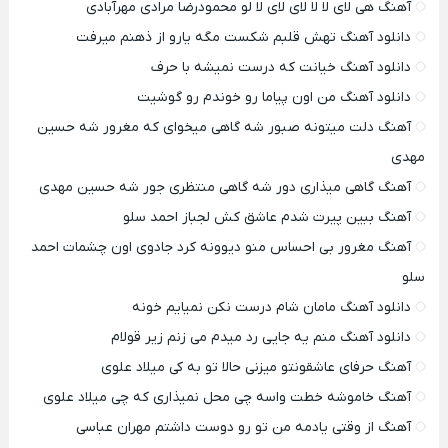
آهنگ هی لای لا لا لای لای لا لو محمودرضا مرادی مهرآبادی
دانلود آهنگ تهش قلبم شکست مگه یارو از ذهنم میرفت
دانلود آهنگ خیانت که درست نمیشه با حرف
دانلود آهنگ من اون پیاما رو خوندم رو گوشیت
آهنگ دلت میتونه صبور شه گاهی میخوای که مغرور شه حسین
مهدی
آهنگ گاهی میذاری دور شه گاهی منتظری جور شه حسین مهدی
آهنگ ببین پیرت شدم عاشق کش لجباز احمد سلو
آهنگ مغرور بی احساس منو دیوونه کرد جادوی اون چشمات احمد
سلو
دانلود آهنگ مامان شام درست نکن نمیایم خونه
دانلود آهنگ منم یه جایی رد میدم می زنم زیر قولام
آهنگ حرفای عاشقونتو میزنی حالا تو به کی میلاد علوی
آهنگ خاموشه خطت واسه چی محل نمیذاری که چی میلاد علوی
آهنگ از وقتی یادمه من تو رو دوست داشتم مهران عباسی