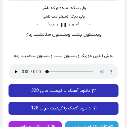
ولی دیگه نمیخوام که باشی
ولی دیگه نمیخوامت لاشی
╭───╯♪♬◁ ❚❚ ▷♬♪╰───╮
وینستون پشت وینستون سلامتیت زدم
پخش آنلاین موزیک وینستون پشت وینستون سلامتیت زدم
دانلود آهنگ با کیفیت عالی 320
دانلود آهنگ با کیفیت خوب 128
کانال تلگرام صداورس
اینستاگرام صداورس