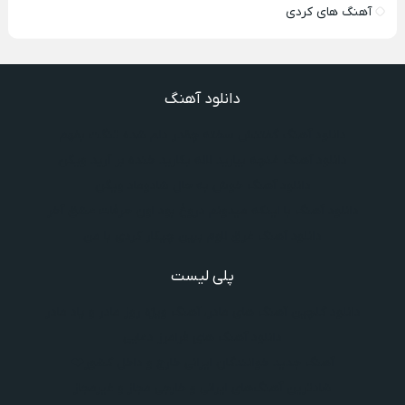
آهنگ های کردی
دانلود آهنگ
دانلود آهنگ گفتنش سخته چقدر دلم شده تنگت بفهم
دانلود آهنگ غنچه بیارید لاله بکارید خنده بر آرید ویگن
دانلود آهنگ خوش به حال شادوماد ویگن
دانلود آهنگ با اینکه میدونم دروغ بود اون حرفات عشق آخر
دانلود آهنگ غرق لاوم ببین چیکار کردی با من
پلی لیست
دانلود گلچین آهنگ‌ های مادر، آهنگ ویژه روز مادر و یاد مادر
دانلود آهنگ های فرامرز دعایی
آهنگ جدید خوانندگان ایرانی خارج و داخل کشور❤️
شادترین آهنگ‌های ایرانی و خارجی مجاز و غیرمجاز