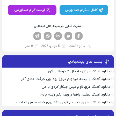
کانال تلگرام صداورس
اینستاگرام صداورس
اشتراک گذاری در شبکه های اجتماعی
فیسوک
تویتر
لینکدین
واتساپ
تلگرام
دانلود آهنگ
5 جولای 2025
0 نظر
پست های پیشنهادی
دانلود آهنگ خوش به حال شادوماد ویگن
دانلود آهنگ با اینکه میدونم دروغ بود اون حرفات عشق آخر
دانلود آهنگ غرق لاوم ببین چیکار کردی با من
دانلود آهنگ سخته واقعا دروغه بگم رفته یادم
دانلود آهنگ یه روز دیوونم کردن انقد روی خطم میس انداخت