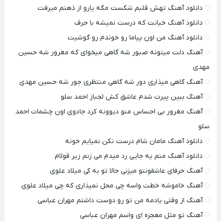
دانلود آهنگ تهش قلبم شکست مگه یارو از ذهنم میرفت
دانلود آهنگ خیانت که درست نمیشه با حرف
دانلود آهنگ من اون پیاما رو خوندم رو گوشیت
آهنگ دلت میتونه صبور شه گاهی میخوای که مغرور شه حسین
مهدی
آهنگ گاهی میذاری دور شه گاهی منتظری جور شه حسین مهدی
آهنگ ببین پیرت شدم عاشق کش لجباز احمد سلو
آهنگ مغرور بی احساس منو دیوونه کرد جادوی اون چشمات احمد
سلو
دانلود آهنگ مامان شام درست نکن نمیایم خونه
دانلود آهنگ منم یه جایی رد میدم می زنم زیر قولام
آهنگ حرفای عاشقونتو میزنی حالا تو به کی میلاد علوی
آهنگ خاموشه خطت واسه چی محل نمیذاری که چی میلاد علوی
آهنگ از وقتی یادمه من تو رو دوست داشتم مهران عباسی
آهنگ تو مثل معجزه ای واسم مهران عباسی