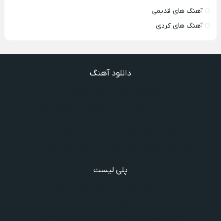
آهنگ های قدیمی
آهنگ های کردی
دانلود آهنگ
دانلود آهنگ خوش به حال شادوماد ویگن
دانلود آهنگ با اینکه میدونم دروغ بود اون حرفات عشق آخر
دانلود آهنگ غرق لاوم ببین چیکار کردی با من
دانلود آهنگ سخته واقعا دروغه بگم رفته یادم
دانلود آهنگ یه روز دیوونم کردن انقد روی خطم میس انداخت
پلی لیست
دانلود گلچین آهنگ‌ های مادر، آهنگ ویژه روز مادر و یاد مادر
دانلود آهنگ های فرامرز دعایی
آهنگ جدید خوانندگان ایرانی خارج و داخل کشور❤️