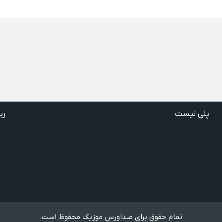
پلی لیست
ری
دانلود گلچین آهنگ‌ های مادر، آهنگ ویژه روز مادر و یاد مادر
دانلود آهنگ های فرامرز دعایی
آهنگ جدید خوانندگان ایرانی خارج و داخل کشور❤️
شادترین آهنگ‌های ایرانی و خارجی مجاز و غیرمجاز
مجموعه خاطره انگیز از آهنگ های قدیمی از خواننده های معروف
تمام حقوق برای صداورس موزیک محفوظ است.