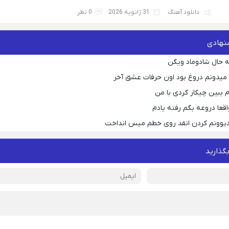
دانلود آهنگ
31 ژانویه 2026
0 نظر
نهادی
 حال شادوماد ویگن
ه میدونم دروغ بود اون حرفات عشق آخر
م ببین چیکار کردی با من
قعا دروغه بگم رفته یادم
 دیوونم کردن انقد روی خطم میس انداخت
بگذارید