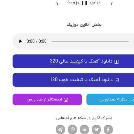
╭───╯♪♬◁ ❚❚ ▷♬♪╰───╮
پخش آنلاین موزیک
دانلود آهنگ با کیفیت عالی 320
دانلود آهنگ با کیفیت خوب 128
نال تلگرام صداورس
اینستاگرام صداورس
اشتراک گذاری در شبکه های اجتماعی
فیسوک
تویتر
لینکدین
واتساپ
تلگرام