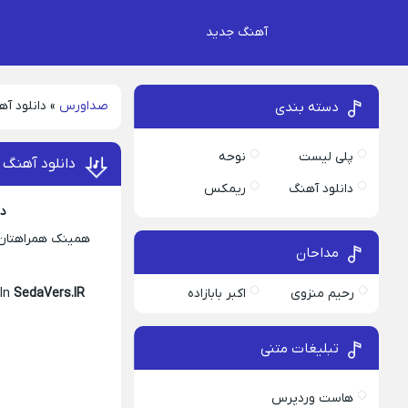
آهنگ جدید
صداورس
»
دانلود آه
دسته بندی
پلی لیست
نوحه
دانلود آهنگ 
دانلود آهنگ
ریمکس
دا
همینک همراهتان ه
مداحان
رحیم منزوی
اکبر بابازاده
 In
SedaVers.IR
تبلیغات متنی
هاست وردپرس