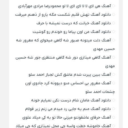
آهنگ هی لای لا لا لای لای لا لو محمودرضا مرادی مهرآبادی
دانلود آهنگ تهش قلبم شکست مگه یارو از ذهنم میرفت
دانلود آهنگ خیانت که درست نمیشه با حرف
دانلود آهنگ من اون پیاما رو خوندم رو گوشیت
آهنگ دلت میتونه صبور شه گاهی میخوای که مغرور شه
حسین مهدی
آهنگ گاهی میذاری دور شه گاهی منتظری جور شه حسین
مهدی
آهنگ ببین پیرت شدم عاشق کش لجباز احمد سلو
آهنگ مغرور بی احساس منو دیوونه کرد جادوی اون
چشمات احمد سلو
دانلود آهنگ مامان شام درست نکن نمیایم خونه
دانلود آهنگ منم یه جایی رد میدم می زنم زیر قولام
آهنگ حرفای عاشقونتو میزنی حالا تو به کی میلاد علوی
آهنگ خاموشه خطت واسه چی محل نمیذاری که چی میلاد