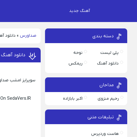
آهنگ جدید
صداورس
»
دانلود آ
دسته بندی
پلی لیست
نوحه
دانلود آهنگ 
دانلود آهنگ
ریمکس
سوپرایز امشب صداورس
مداحان
رحیم منزوی
اکبر بابازاده
 On SedaVers.IR
تبلیغات متنی
هاست وردپرس