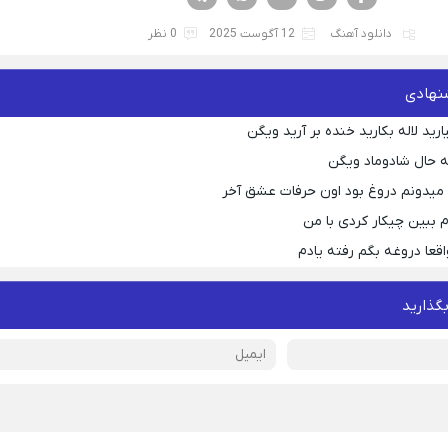
دانلود آهنگ
12 آگوست 2025
0 نظر
نهادی
رید لاله بکارید خنده بر آرید ویگن
 حال شادوماد ویگن
ه میدونم دروغ بود اون حرفات عشق آخر
م ببین چیکار کردی با من
قعا دروغه بگم رفته یادم
بگذارید