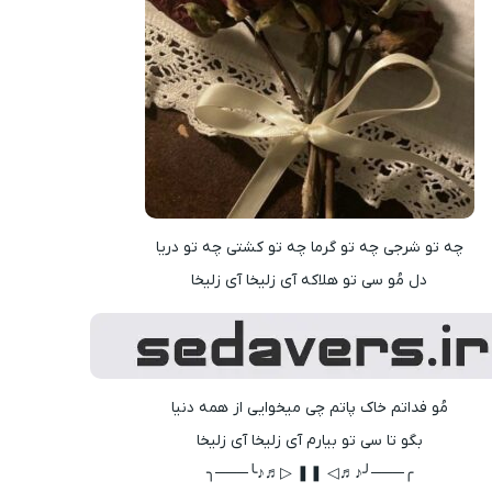
چه تو شرجی چه تو گرما چه تو کشتی چه تو دریا
دل مُو سی تو هلاکه آی زلیخا آی زلیخا
مُو فداتم خاک پاتم چی میخوایی از همه دنیا
بگو تا سی تو بیارم آی زلیخا آی زلیخا
╭───╯♪♬◁ ❚❚ ▷♬♪╰───╮