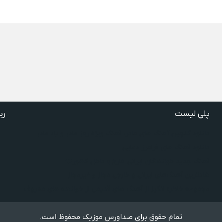
پلی لیست
ری
دانلود گلچین آهنگ‌ های مادر، آهنگ ویژه روز مادر و یاد مادر
دانلود آهنگ های فرامرز دعایی
آهنگ جدید خوانندگان ایرانی خارج و داخل کشور❤️
شادترین آهنگ‌های ایرانی و خارجی مجاز و غیرمجاز
مجموعه خاطره انگیز از آهنگ های قدیمی از خواننده های معروف
تمام حقوق برای صداورس موزیک محفوظ است.