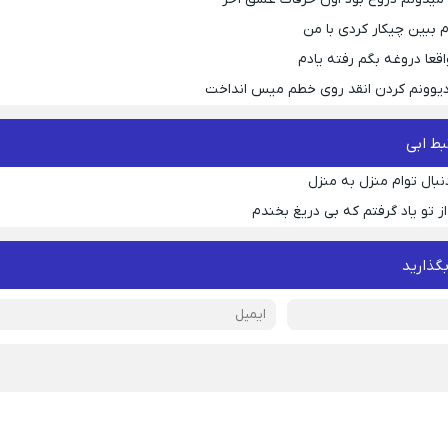
م ببین چیکار کردی با من
قعا دروغه بگم رفته یادم
 دیوونم کردن انقد روی خطم میس انداخت
ط ابی
نبال توام منزل به منزل
ز تو یاد گرفتم که بی دریغ بخندم
بگذارید