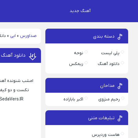
آهنگ جدید
صداورس
»
ابی
»
دانل
دسته بندی
پلی لیست
نوحه
دانلود آهنگ 
دانلود آهنگ
ریمکس
امشب شنونده آهنگ ج
مداحان
تکست و دو کیفیت اصلی 320 و 128 امیداریم از دانلود ا
رحیم منزوی
اکبر بابازاده
 SedaVers.IR
تبلیغات متنی
هاست وردپرس