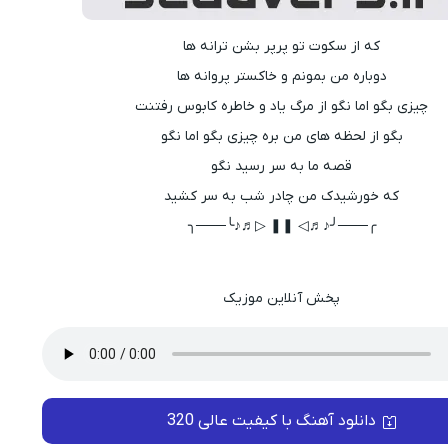
که از سکوت تو پرپر بشن ترانه ها
دوباره من بمونم و خاکستر پروانه ها
چیزی بگو اما نگو از مرگ یاد و خاطره کابوس رفتنت
بگو از لحظه های من بره چیزی بگو اما نگو
قصه ما به سر رسید نگو
که خورشیدک من چادر شب به سر کشید
╭───╯♪♬◁ ❚❚ ▷♬♪╰───╮
پخش آنلاین موزیک
دانلود آهنگ با کیفیت عالی 320