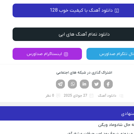
دانلود آهنگ با کیفیت خوب 128
دانلود تمام آهنگ های ابی
نال تلگرام صداورس
اینستاگرام صداورس
اشتراک گذاری در شبکه های اجتماعی
فیسوک
تویتر
لینکدین
واتساپ
تلگرام
دانلود آهنگ
27 جولای 2025
0 نظر
نهادی
 حال شادوماد ویگن
ه میدونم دروغ بود اون حرفات عشق آخر