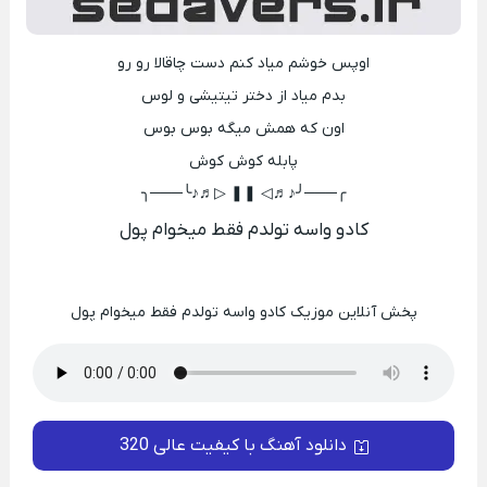
اوپس خوشم میاد کنم دست چاقالا رو رو
بدم میاد از دختر تیتیشی و لوس
اون که همش میگه بوس بوس
پابله کوش کوش
╭───╯♪♬◁ ❚❚ ▷♬♪╰───╮
کادو واسه تولدم فقط میخوام پول
پخش آنلاین موزیک کادو واسه تولدم فقط میخوام پول
دانلود آهنگ با کیفیت عالی 320