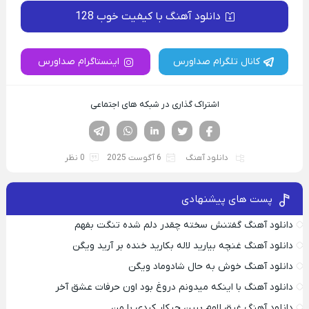
دانلود آهنگ با کیفیت خوب 128
کانال تلگرام صداورس
اینستاگرام صداورس
اشتراک گذاری در شبکه های اجتماعی
فیسوک
تویتر
لینکدین
واتساپ
تلگرام
دانلود آهنگ
6 آگوست 2025
0 نظر
پست های پیشنهادی
دانلود آهنگ گفتنش سخته چقدر دلم شده تنگت بفهم
دانلود آهنگ غنچه بیارید لاله بکارید خنده بر آرید ویگن
دانلود آهنگ خوش به حال شادوماد ویگن
دانلود آهنگ با اینکه میدونم دروغ بود اون حرفات عشق آخر
دانلود آهنگ غرق لاوم ببین چیکار کردی با من