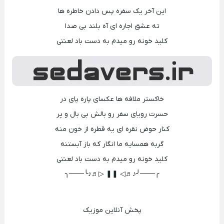
این آخر یک سفره پس دادن خاطره ها
ته عشق اجاره ای آه بلند بی صدا
کلید خونه رو میدم به دست باد لعنتی
خاکستر ملافه ها عکسای پاره پای در
حسرت رویای سفر رو بالش بی بال و پر
کنار حوض نقره ای یه قطره از خون منه
گربه همسایه ما انگار که باز آبستنه
کلید خونه رو میدم به دست باد لعنتی
╭───╯♪♬◁ ❚❚ ▷♬♪╰───╮
پخش آنلاین موزیک