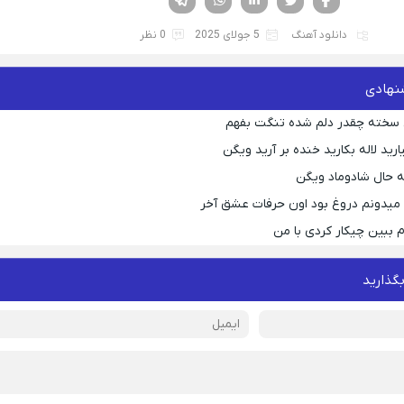
دانلود آهنگ
5 جولای 2025
0 نظر
نهادی
 سخته چقدر دلم شده تنگت بفهم
رید لاله بکارید خنده بر آرید ویگن
 حال شادوماد ویگن
ه میدونم دروغ بود اون حرفات عشق آخر
م ببین چیکار کردی با من
بگذارید