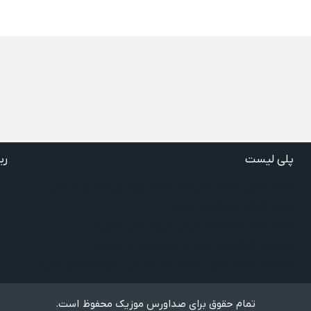
پلی لیست
ری
دانلود گلچین آهنگ‌ های مادر، آهنگ ویژه روز مادر و یاد مادر
دانلود آهنگ های فرامرز دعایی
آهنگ جدید خوانندگان ایرانی خارج و داخل کشور❤️
شادترین آهنگ‌های ایرانی و خارجی مجاز و غیرمجاز
مجموعه خاطره انگیز از آهنگ های قدیمی از خواننده های معروف
تمام حقوق برای صداورس موزیک محفوظ است.