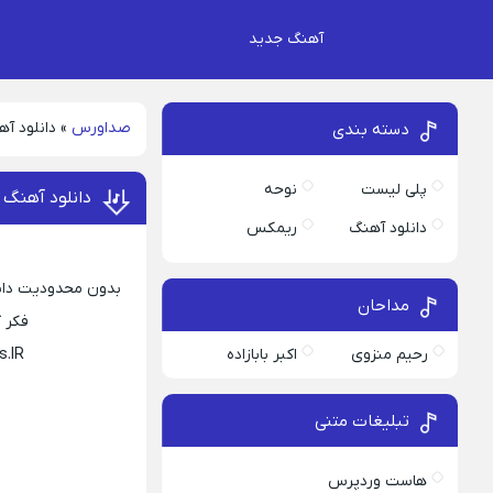
آهنگ جدید
صداورس
»
دانلود آ
دسته بندی
پلی لیست
نوحه
دانلود آهنگ 
دانلود آهنگ
ریمکس
بدون محدودیت دانلو
مداحان
فکر کرد
رحیم منزوی
اکبر بابازاده
s.IR
تبلیغات متنی
هاست وردپرس