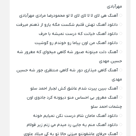
مهرآبادی
آهنگ هی لای لا لا لای لای لا لو محمودرضا مرادی مهرآبادی
دانلود آهنگ تهش قلبم شکست مگه یارو از ذهنم میرفت
دانلود آهنگ خیانت که درست نمیشه با حرف
دانلود آهنگ من اون پیاما رو خوندم رو گوشیت
آهنگ دلت میتونه صبور شه گاهی میخوای که مغرور شه
حسین مهدی
آهنگ گاهی میذاری دور شه گاهی منتظری جور شه حسین
مهدی
آهنگ ببین پیرت شدم عاشق کش لجباز احمد سلو
آهنگ مغرور بی احساس منو دیوونه کرد جادوی اون
چشمات احمد سلو
دانلود آهنگ مامان شام درست نکن نمیایم خونه
دانلود آهنگ منم یه جایی رد میدم می زنم زیر قولام
آهنگ حرفای عاشقونتو میزنی حالا تو به کی میلاد علوی