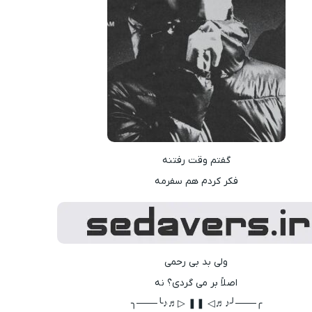
گفتم وقت رفتنه
فکر کردم هم سفرمه
ولی بد بی رحمی
اصلاً بر می گردی؟ نه
╭───╯♪♬◁ ❚❚ ▷♬♪╰───╮