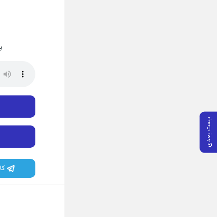
پ
پست بعدی
کا