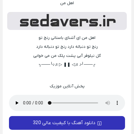
اهل من
اهل من ای آشنای باستانی رنج تو
رنج تو دنباله دارد رنج تو دنباله دارد
گل نیلوفر آبی پشت پلک من می خوابی
╭───╯♪♬◁ ❚❚ ▷♬♪╰───╮
پخش آنلاین موزیک
دانلود آهنگ با کیفیت عالی 320