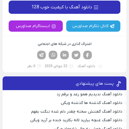
دانلود آهنگ با کیفیت خوب 128
کانال تلگرام صداورس
اینستاگرام صداورس
اشتراک گذاری در شبکه های اجتماعی
فیسوک
تویتر
لینکدین
واتساپ
تلگرام
دانلود آهنگ
22 جولای 2025
0 نظر
پست های پیشنهادی
دانلود آهنگ ندیدیم همو رعد و برقم زد
دانلود آهنگ گذشته ها گذشته ویگن
دانلود آهنگ گفتنش سخته چقدر دلم شده تنگت بفهم
دانلود آهنگ غنچه بیارید لاله بکارید خنده بر آرید ویگن
دانلود آهنگ خوش به حال شادوماد ویگن