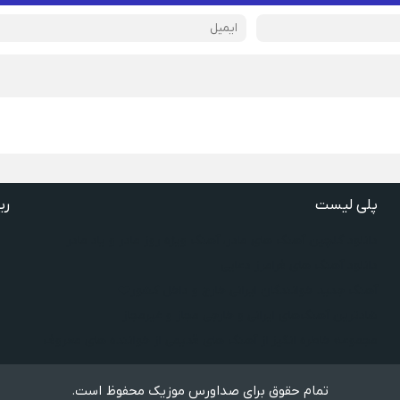
پلی لیست
ری
دانلود گلچین آهنگ‌ های مادر، آهنگ ویژه روز مادر و یاد مادر
دانلود آهنگ های فرامرز دعایی
آهنگ جدید خوانندگان ایرانی خارج و داخل کشور❤️
شادترین آهنگ‌های ایرانی و خارجی مجاز و غیرمجاز
مجموعه خاطره انگیز از آهنگ های قدیمی از خواننده های معروف
تمام حقوق برای صداورس موزیک محفوظ است.