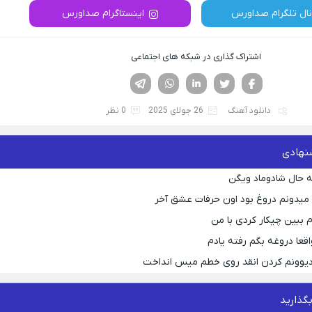
نال تلگرام صداورس
اینستاگرام صداورس
اشتراک گذاری در شبکه های اجتماعی
فیسوک
تویتر
لینکدین
واتساپ
تلگرام
دانلود آهنگ
26 جولای 2025
0 نظر
نهادی
 حال شادوماد ویگن
ه میدونم دروغ بود اون حرفات عشق آخر
م ببین چیکار کردی با من
قعا دروغه بگم رفته یادم
 دیوونم کردن انقد روی خطم میس انداخت
بگذارید