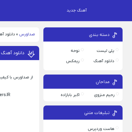
آهنگ جدید
صداورس
»
دانلود آ
دسته بندی
پلی لیست
نوحه
دانلود آهنگ 
دانلود آهنگ
ریمکس
از صداورس با کیفیت
مداحان
رحیم منزوی
اکبر بابازاده
rs.IR
تبلیغات متنی
هاست وردپرس