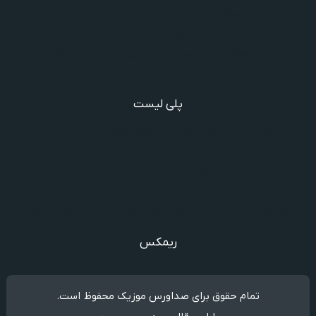
دانلود آهنگ غنچه بیارید لاله بکارید خنده بر آرید ویگن
دانلود آهنگ خوش به حال شادوماد ویگن
دانلود آهنگ با اینکه میدونم دروغ بود اون حرفات عشق آخر
دانلود آهنگ غرق لاوم ببین چیکار کردی با من
پلی لیست
دانلود گلچین آهنگ‌ های مادر، آهنگ ویژه روز مادر و یاد مادر
دانلود آهنگ های فرامرز دعایی
آهنگ جدید خوانندگان ایرانی خارج و داخل کشور❤️
شادترین آهنگ‌های ایرانی و خارجی مجاز و غیرمجاز
مجموعه خاطره انگیز از آهنگ های قدیمی از خواننده های معروف
ریمکس
تمام حقوق برای صداورس موزیک محفوظ است.