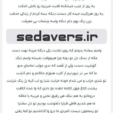
یه روز از غیب میشکنه قلبت میریزه رو بالش اشکت
یه روز هرزگیت میده کار دستت دیگه بسه کردم از زندگی حذفت
بزن زنگ بهم دلم تنگه واسه چشمات بی معرفت
واسم سخته بدونم که روی تختت یکی دیگه میزنه بهت دست
مگه از سنگ دل تو بچه چرا هیچوقت نمیشه واسم تنگ
گوشیت دستت ولی از قصد که ندی جواب تماسای منو
ما که سر در نیوردیم از کارت هنوزم حلاکتم و دلم کبابت
تو شدی خراب و من شدم خونه خرابت شبا رو لب کیه رژ رنگ شرابت
پشتت کلاغ چهل کلاغه انقده نخ دادی که وا شده کلافت
دروغاتو به هم نباف هی رفیق تختی و غریبه با ملافه
ما هم شدیم قاطی قبلیا دلخوشت بودیم تو دل سختیا
تو رسممون نیست نامردی ما درو وا گذاشتیم تو کجا رفتی