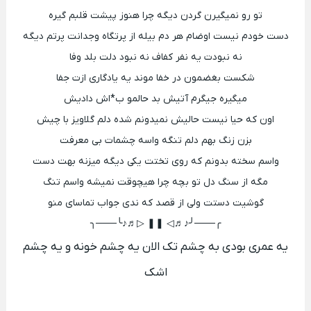
تو رو نمیگیرن گردن دیگه چرا هنوز پیشت قلبم گیره
دست خودم نیست اوضام هر دم بیله از پرتگاه وجدانت پرتم دیگه
نه نبودت یه نفر کفاف نه نبود دلت بلد وفا
شکست بغضمون در خفا موند یه یادگاری ازت جفا
میگیره جیگرم آتیش بد حالمو ب*اش دادیش
اون که حیا نیست حالیش نمیدونم شده دلم گلاویز با چیش
بزن زنگ بهم دلم تنگه واسه چشمات بی معرفت
واسم سخته بدونم که روی تختت یکی دیگه میزنه بهت دست
مگه از سنگ دل تو بچه چرا هیچوقت نمیشه واسم تنگ
گوشیت دستت ولی از قصد که ندی جواب تماسای منو
╭───╯♪♬◁ ❚❚ ▷♬♪╰───╮
یه عمری بودی به چشم تک الان یه چشم خونه و یه چشم
اشک