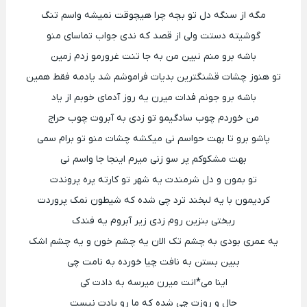
مگه از سنگه دل تو بچه چرا هیچوقت نمیشه واسم تنگ
گوشیته دستت ولی از قصد که ندی جواب تماسای منو
باشه برو منم نبین من به جا تنت غرورمو زدم زمین
تو هنوز چشات قشنگترین بدیات فراموشم شد یادمه فقط همین
باشه برو جونم فدات میرن یه روز آدمای خوبم از یاد
من خوردم چوب سادگیمو تو زدی به آبروت چوب حراج
پاشو برو تا بهت حواسم نی میکشه چشات منو تو برام سمی
بهت مشکوکم پر سو زنی میرم اینجا جا واسم نی
تو بمون و دل شرمندت یه شهر تو کارته پره پروندت
کردیمون با یه لبخند ترد چی شده که شیطون نمک پروردت
ریختی بنزین روم زدی زیر آبروم یه فندک
یه عمری بودی به چشم تک الان یه چشم خون و یه چشم اشک
ببین بستن به نافت چیا خورده به نامت چی
اینا می*انت میرن میرسه به دادت کی
حال و روزت چی شده که ما رو یادت نیست