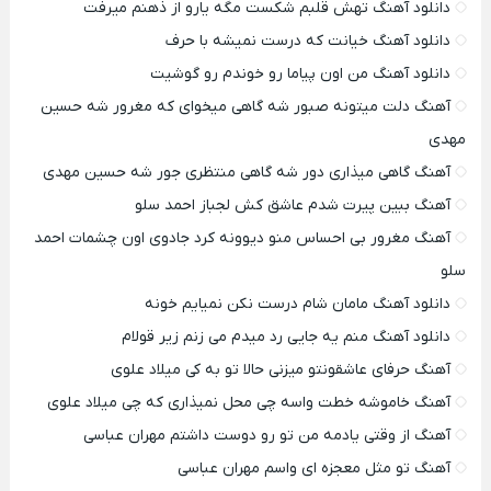
دانلود آهنگ تهش قلبم شکست مگه یارو از ذهنم میرفت
دانلود آهنگ خیانت که درست نمیشه با حرف
دانلود آهنگ من اون پیاما رو خوندم رو گوشیت
آهنگ دلت میتونه صبور شه گاهی میخوای که مغرور شه حسین
مهدی
آهنگ گاهی میذاری دور شه گاهی منتظری جور شه حسین مهدی
آهنگ ببین پیرت شدم عاشق کش لجباز احمد سلو
آهنگ مغرور بی احساس منو دیوونه کرد جادوی اون چشمات احمد
سلو
دانلود آهنگ مامان شام درست نکن نمیایم خونه
دانلود آهنگ منم یه جایی رد میدم می زنم زیر قولام
آهنگ حرفای عاشقونتو میزنی حالا تو به کی میلاد علوی
آهنگ خاموشه خطت واسه چی محل نمیذاری که چی میلاد علوی
آهنگ از وقتی یادمه من تو رو دوست داشتم مهران عباسی
آهنگ تو مثل معجزه ای واسم مهران عباسی