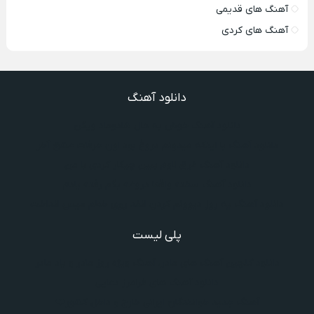
آهنگ های قدیمی
آهنگ های کردی
دانلود آهنگ
دانلود آهنگ خوش به حال شادوماد ویگن
دانلود آهنگ با اینکه میدونم دروغ بود اون حرفات عشق آخر
دانلود آهنگ غرق لاوم ببین چیکار کردی با من
دانلود آهنگ سخته واقعا دروغه بگم رفته یادم
دانلود آهنگ یه روز دیوونم کردن انقد روی خطم میس انداخت
پلی لیست
دانلود گلچین آهنگ‌ های مادر، آهنگ ویژه روز مادر و یاد مادر
دانلود آهنگ های فرامرز دعایی
آهنگ جدید خوانندگان ایرانی خارج و داخل کشور❤️