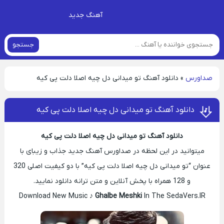
آهنگ جدید
جستجو
صداورس
»
دانلود آهنگ ﺗﻮ ﻣﻴﺪاﻧﻰ دل ﭼﻴﻪ اﺻﻠﺎ دﻟﺖ ﭘﻰ کیه
دانلود آهنگ ﺗﻮ ﻣﻴﺪاﻧﻰ دل ﭼﻴﻪ اﺻﻠﺎ دﻟﺖ ﭘﻰ کیه
دانلود آهنگ ﺗﻮ ﻣﻴﺪاﻧﻰ دل ﭼﻴﻪ اﺻﻠﺎ دﻟﺖ ﭘﻰ کیه
میتوانید در این لحظه در صداورس آهنگ جدید جذاب و زیبای با
عنوان “ﺗﻮ ﻣﻴﺪاﻧﻰ دل ﭼﻴﻪ اﺻﻠﺎ دﻟﺖ ﭘﻰ کیه” با دو کیفیت اصلی 320
و 128 همراه با پخش آنلاین و متن ترانه دانلود نمایید.
Download New Music ♪
Ghalbe Meshki
In The SedaVers.IR