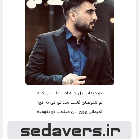
ﺗﻮ ﻣﻴﺪاﻧﻰ دل ﭼﻴﻪ اﺻﻠﺎ دﻟﺖ ﭘﻰ کیه
ﺗﻮ ﺷﻠﻮﻏﻴﺎی ﻗﻠﺒﺖ ﻣﻴﺪاﻧﻰ ﻛﻰ ﺑﻪ ﻛﻴﻪ
ﻧﻤﻴﺪاﻧﻰ ﭼﻮن اﻟﺎن ﻣﻨﻔﻌﺖ ﺗﻮ ﻧﻔﻬﻤﻴﻪ