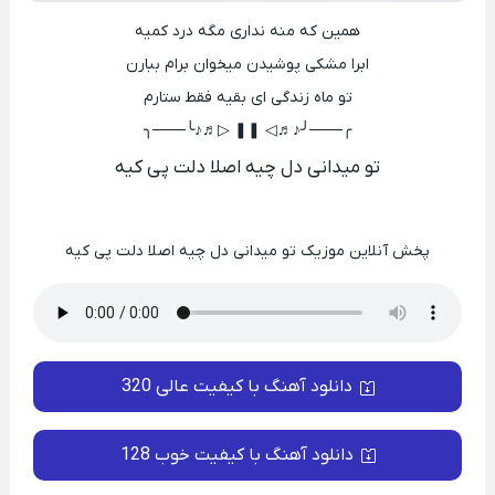
ﻫﻤﻴﻦ ﻛﻪ ﻣﻨﻪ ﻧﺪاری ﻣﮕﻪ درد ﻛﻤﻴﻪ
اﺑﺮا ﻣﺸﻜﻰ ﭘﻮﺷﻴﺪن ﻣﻴﺨﻮان ﺑﺮام ﺑﺒﺎرن
ﺗﻮ ﻣﺎه زﻧﺪﮔﻰ ای ﺑﻘﻴﻪ ﻓﻘﻄ ﺳﺘﺎرم
╭───╯♪♬◁ ❚❚ ▷♬♪╰───╮
ﺗﻮ ﻣﻴﺪاﻧﻰ دل ﭼﻴﻪ اﺻﻠﺎ دﻟﺖ ﭘﻰ کیه
پخش آنلاین موزیک ﺗﻮ ﻣﻴﺪاﻧﻰ دل ﭼﻴﻪ اﺻﻠﺎ دﻟﺖ ﭘﻰ کیه
دانلود آهنگ با کیفیت عالی 320
دانلود آهنگ با کیفیت خوب 128