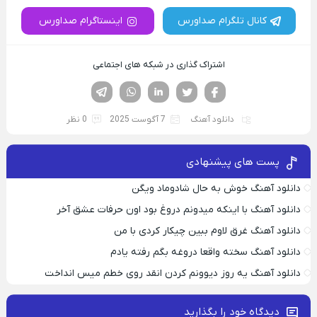
کانال تلگرام صداورس
اینستاگرام صداورس
اشتراک گذاری در شبکه های اجتماعی
فیسوک
تویتر
لینکدین
واتساپ
تلگرام
دانلود آهنگ
7 آگوست 2025
0 نظر
پست های پیشنهادی
دانلود آهنگ خوش به حال شادوماد ویگن
دانلود آهنگ با اینکه میدونم دروغ بود اون حرفات عشق آخر
دانلود آهنگ غرق لاوم ببین چیکار کردی با من
دانلود آهنگ سخته واقعا دروغه بگم رفته یادم
دانلود آهنگ یه روز دیوونم کردن انقد روی خطم میس انداخت
دیدگاه خود را بگذارید