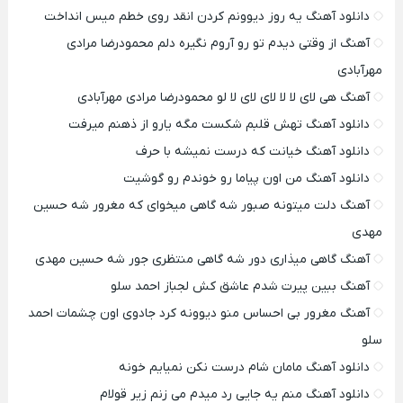
دانلود آهنگ یه روز دیوونم کردن انقد روی خطم میس انداخت
آهنگ از وقتی دیدم تو رو آروم نگیره دلم محمودرضا مرادی
مهرآبادی
آهنگ هی لای لا لا لای لای لا لو محمودرضا مرادی مهرآبادی
دانلود آهنگ تهش قلبم شکست مگه یارو از ذهنم میرفت
دانلود آهنگ خیانت که درست نمیشه با حرف
دانلود آهنگ من اون پیاما رو خوندم رو گوشیت
آهنگ دلت میتونه صبور شه گاهی میخوای که مغرور شه حسین
مهدی
آهنگ گاهی میذاری دور شه گاهی منتظری جور شه حسین مهدی
آهنگ ببین پیرت شدم عاشق کش لجباز احمد سلو
آهنگ مغرور بی احساس منو دیوونه کرد جادوی اون چشمات احمد
سلو
دانلود آهنگ مامان شام درست نکن نمیایم خونه
دانلود آهنگ منم یه جایی رد میدم می زنم زیر قولام