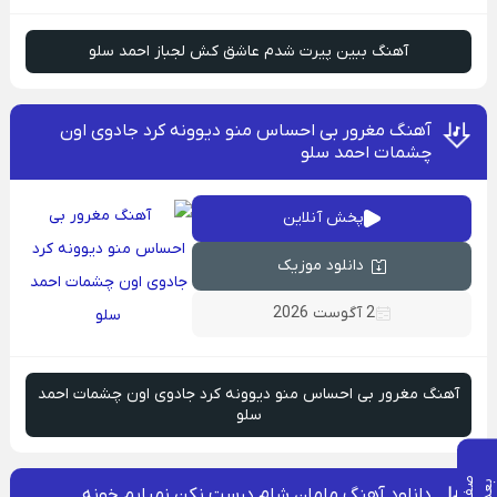
آهنگ ببین پیرت شدم عاشق کش لجباز احمد سلو
آهنگ مغرور بی احساس منو دیوونه کرد جادوی اون
چشمات احمد سلو
پخش آنلاین
دانلود موزیک
2 آگوست 2026
آهنگ مغرور بی احساس منو دیوونه کرد جادوی اون چشمات احمد
سلو
ص
ف
ح
ه
ع
د
ب
ی
دانلود آهنگ مامان شام درست نکن نمیایم خونه