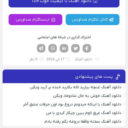
دانلود آهنگ با کیفیت خوب 128
کانال تلگرام صداورس
اینستاگرام صداورس
اشتراک گذاری در شبکه های اجتماعی
فیسوک
تویتر
لینکدین
واتساپ
تلگرام
دانلود آهنگ
17 می 2026
0 نظر
پست های پیشنهادی
دانلود آهنگ غنچه بیارید لاله بکارید خنده بر آرید ویگن
دانلود آهنگ خوش به حال شادوماد ویگن
دانلود آهنگ با اینکه میدونم دروغ بود اون حرفات عشق آخر
دانلود آهنگ غرق لاوم ببین چیکار کردی با من
دانلود آهنگ سخته واقعا دروغه بگم رفته یادم