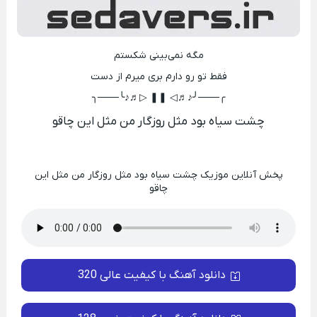
مگه نمی‌بینی شکستم
فقط تو رو دارم بری میرم از دست
╭───╯♪♬◁ ❚❚ ▷♬♪╰───╮
چشت سیاه بود مثل روزگار من مثل این چاقو
پخش آنلاین موزیک چشت سیاه بود مثل روزگار من مثل این
چاقو
دانلود آهنگ با کیفیت عالی 320