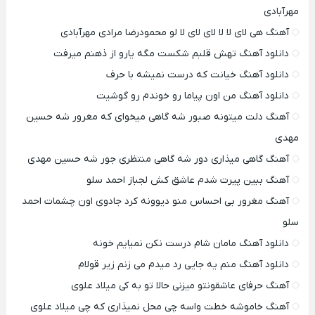
مهرآبادی
آهنگ هی لای لا لا لای لای لا لو محمودرضا مرادی مهرآبادی
دانلود آهنگ تهش قلبم شکست مگه یارو از ذهنم میرفت
دانلود آهنگ خیانت که درست نمیشه با حرف
دانلود آهنگ من اون پیاما رو خوندم رو گوشیت
آهنگ دلت میتونه صبور شه گاهی میخوای که مغرور شه حسین
مهدی
آهنگ گاهی میذاری دور شه گاهی منتظری جور شه حسین مهدی
آهنگ ببین پیرت شدم عاشق کش لجباز احمد سلو
آهنگ مغرور بی احساس منو دیوونه کرد جادوی اون چشمات احمد
سلو
دانلود آهنگ مامان شام درست نکن نمیایم خونه
دانلود آهنگ منم یه جایی رد میدم می زنم زیر قولام
آهنگ حرفای عاشقونتو میزنی حالا تو به کی میلاد علوی
آهنگ خاموشه خطت واسه چی محل نمیذاری که چی میلاد علوی