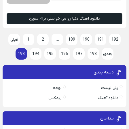
دانلود آهنگ دنیا رو می خواستی برام معین
192
191
190
189
…
2
1
قبلی
بعدی
198
197
196
195
194
193
دسته بندی
پلی لیست
نوحه
دانلود آهنگ
ریمکس
مداحان